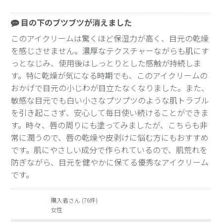
目の下のブツブツが消えました
このアイクリームは驚くほど保湿力が高く、目元の乾燥
を感じさせません。濃厚なテクスチャーながらも肌にす
っとなじみ、使用後はしっとりとした感触が持続しま
す。特に乾燥が気になる時期でも、このアイクリームの
おかげで目元の小じわが目立たなくなりました。また、
敏感な目元でも白い小さなプツプツのような肌トラブル
を引き起こさず、安心して毎日使い続けることができま
す。時々、唇の周りにも塗ってみましたが、こちらも非
常に潤うので、唇の乾燥や皮剥けに悩む方にもおすすめ
です。肌にやさしい成分で作られているので、肌荒れを
防ぎながら、目元を健やかに保てる優秀なアイクリーム
です。
購入者さん (76件)
女性