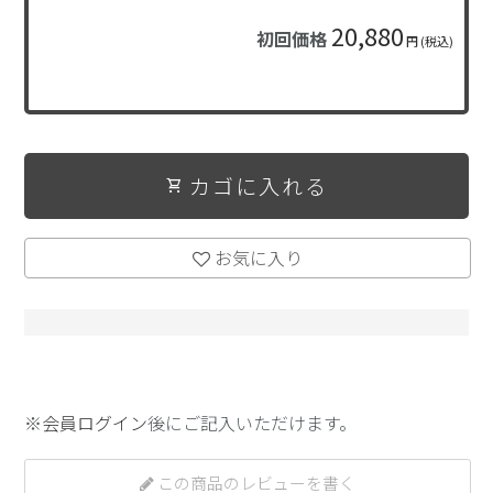
20,880
初回価格
円 (税込)
カゴに入れる
shopping_cart
お気に入り
※
会員ログイン
後にご記入いただけます。
この商品のレビューを書く