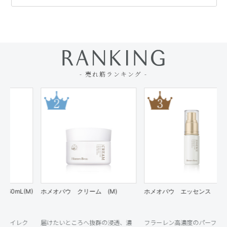
- 売れ筋ランキング -
ム (M)
ホメオバウ エッセンス （M）
ホメオバウ クレンジング
ル 300mL
抜群の浸透、濃
フラーレン高濃度のパーフェクト
美肌成分たっぷりの上質オ