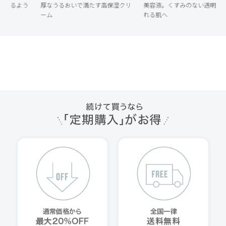
たす高保湿クリ
美容液。くすみのない透明感あふ
肌にうるおいを残して優し
れる肌へ
ンジング