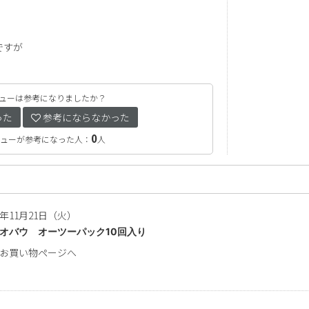
ですが
ューは参考になりましたか？
った
参考にならなかった
0
ューが参考になった人：
人
3年11月21日（火）
オバウ オーツーパック10回入り
お買い物ページへ