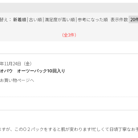
|
|
|
替え：
新着順
古い順
満足度が高い順
参考になった順
表示件数
（全3件）
3年11月24日（金）
オバウ オーツーパック10回入り
お買い物ページへ
すが、このO２パックをすると肌が変わります!忙しくて日頃丁寧なお