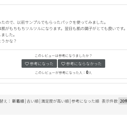
ったので、以前サンプルでもらったパックを使ってみました。
は肌がもちもちツルツルになります。翌日も肌の調子がとても良いです
しました。
ようかな？
このレビューは参考になりましたか？
参考になった
参考にならなかった
0
このレビューが参考になった人：
人
|
|
|
替え：
新着順
古い順
満足度が高い順
参考になった順
表示件数