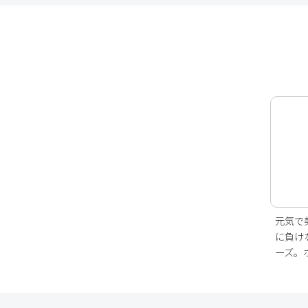
元気で
に負け
ーズ。