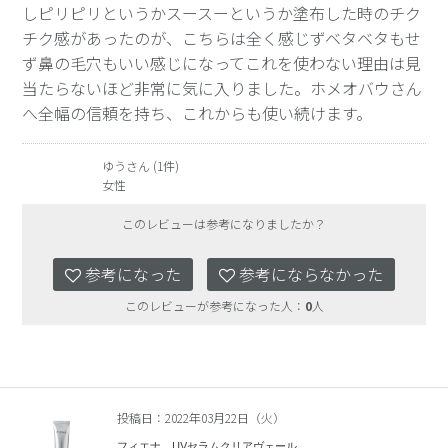
しピリピリというかスースーというか塗布した時のチク
チク感があったのが、こちらは全く感じずベタベタもせ
ず鼻の毛穴もいい感じになってこれを使わない理由は見
当たらないほど非常に気に入りました。ホメオバウさん
へ全幅の信頼を持ち、これからも使い続けます。
ゆうさん (1件)
女性
このレビューは参考になりましたか？
参考になった
参考にならなかった
このレビューが参考になった人：
0
人
投稿日：2022年03月22日（火）
フィエナ UVセラムクリアヴェール