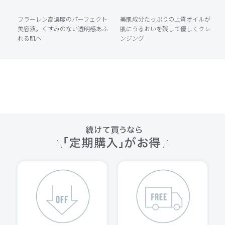
濃
フラーレン高濃度のパーフェクト
美肌成分たっぷりの上質オイルが
リ
美容液。くすみのない透明感あふ
肌にうるおいを残して優しくクレ
れる肌へ
ンジング