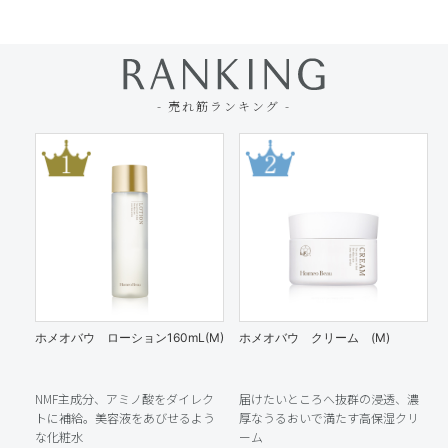
- 売れ筋ランキング -
ホメオバウ ローション160mL(M)
ホメオバウ クリーム (M)
ホメ
NMF主成分、アミノ酸をダイレク
届けたいところへ抜群の浸透、濃
フラ
トに補給。美容液をあびせるよう
厚なうるおいで満たす高保湿クリ
美容
な化粧水
ーム
れる