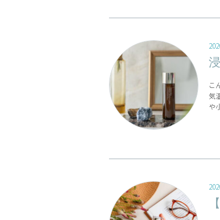
202
こ
気
や小
202
【