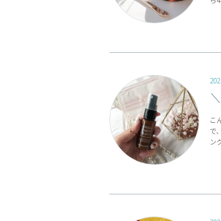
ら4
202
こ
で
ング