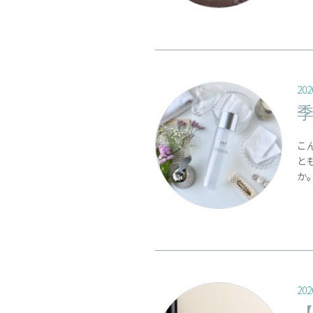
202
こ
と
か。
202