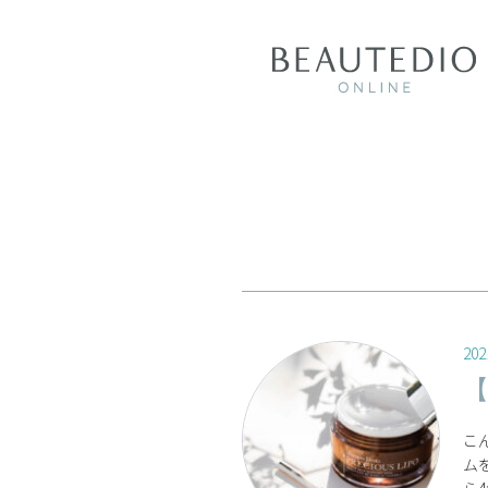
202
こ
ム