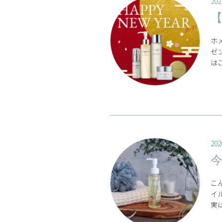
202
ホ
ゼ
はこ
202
こ
イ
実は