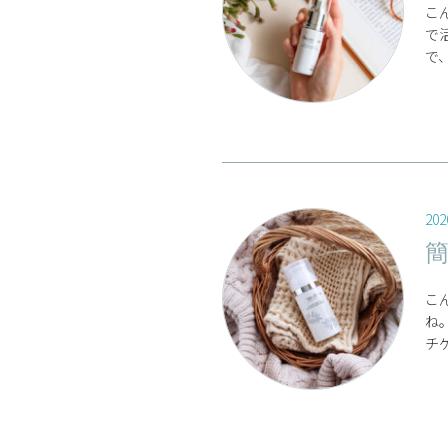
こ
で
で
202
こ
ね
チゲ