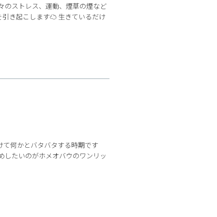
日々のストレス、運動、煙草の煙など
引き起こします☁ 生きているだけ
かけて何かとバタバタする時期です
すめしたいのがホメオバウのワンリッ