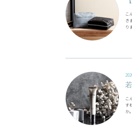
【
こ
き
りま
202
こ
す
か。