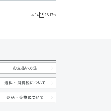
«
‹
14
15
16
17
›
»