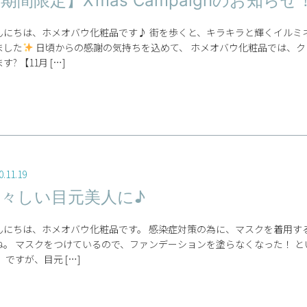
期間限定】X’mas Campaignのお知らせ
んにちは、ホメオバウ化粧品です♪ 街を歩くと、キラキラと輝くイルミ
ました
日頃からの感謝の気持ちを込めて、 ホメオバウ化粧品では、
す? 【11月 […]
0.11.19
若々しい目元美人に♪
んにちは、ホメオバウ化粧品です。 感染症対策の為に、マスクを着用す
ね。 マスクをつけているので、ファンデーションを塗らなくなった！ 
 ですが、目元 […]