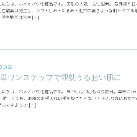
んにちは、ホメオバウ化粧品です。 美肌の大敵、活性酸素。 紫外線や
活性酸素は発生し、シワ・しみ・たるみ・毛穴の開きような肌トラブルを
、活性酸素は発生 […]
0.10.29
簡単ワンステップで即効うるおい肌に
んにちは、ホメオバウ化粧品です。 気づけば10月も残り数日。年末に
。 忙しくても、お肌のお手入れは手を抜きたくない！ そんな方におす
ルです♪ ワン […]