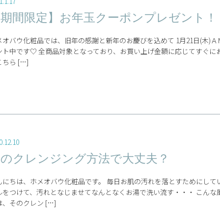
1.1.17
【期間限定】お年玉クーポンプレゼント！
メオバウ化粧品では、旧年の感謝と新年のお慶びを込めて 1月21日(木)Ａ
ント中です♡ 全商品対象となっており、お買い上げ金額に応じてすぐに
ちら […]
0.12.10
今のクレンジング方法で大丈夫？
んにちは、ホメオバウ化粧品です。 毎日お肌の汚れを落とすためにして
ルをつけて、汚れとなじませてなんとなくお湯で洗い流す・・・ こんな
、そのクレン […]