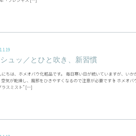
年「プレシャス […]
1.1.19
＼シュッ／とひと吹き、新習慣
んにちは、ホメオバウ化粧品です。 毎日寒い日が続いていますが、いか
、空気が乾燥し、風邪をひきやすくなるので注意が必要です☝ ホメオバ
ラスミスト” […]