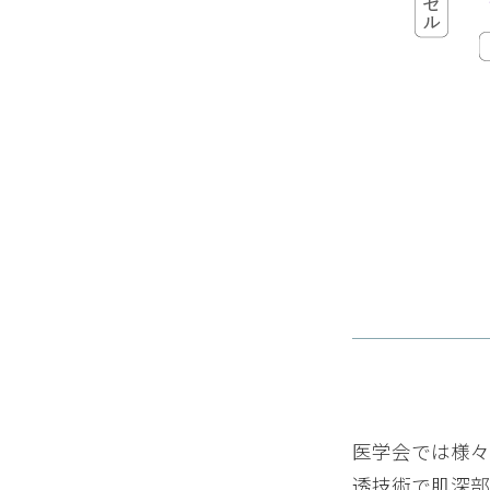
満足度：
クリームのレビュー
使い初めて半年です。ローシ
も軽い使用感で、こってり好
れてます。朝起きてもつっぱ
がちょうど良かったのですか
満足度：
クリームのレビュー
ネットでフラーレン配合のク
もあり、迷わず購入しました
も満足しています。
医学会では様々
満足度：
透技術で肌深部