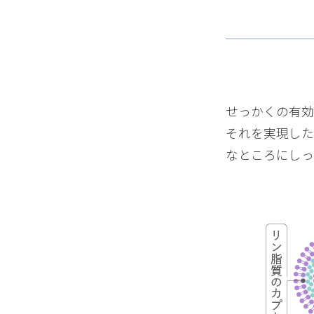
放せません！
満足度：
クリームのレビュー
せっかくの有効
通っているエステでこちらの
リームパックやマッサージに
それを実現した
様々な使い方が出来、年間を
なところにしっ
シンプルなため、プレゼント
満足度：
クリームのレビュー
フラーレンを配合している製
たまにオイルを1滴混ぜて使