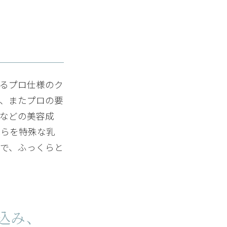
投稿日：2020年10月10日（土）
るプロ仕様のク
、またプロの要
投稿日：2020年06月03日（水）
などの美容成
れらを特殊な乳
始めて、確実に肌質が良くなっ
で、ふっくらと
投稿日：2020年03月20日（金）
込み、
使いたいクリームです。もう手