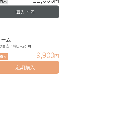
購入
購入する
リーム
の目安：約1〜2ヶ月
9,900
購入
定期購入