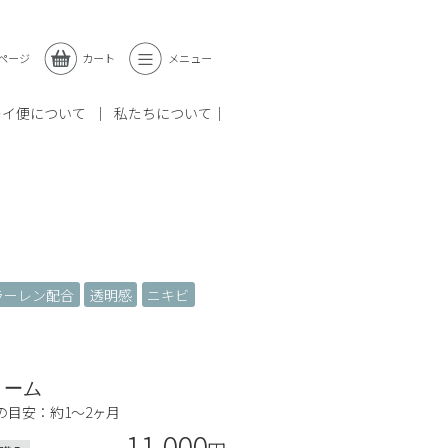
ページ
カート
メニュー
レイ便について
私たちについて
ラーレン配合
透明感
ニキビ
リーム
の目安：約1〜2ヶ月
11,000