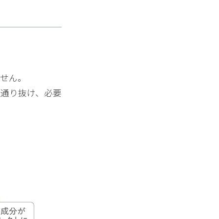
投稿日：2019年12月25日（水）
ません。
常の使い方だけではなく、ク
は乾燥を私は感じますが、
を通り抜け、必要
す。ただパッケージがかなり
投稿日：2019年12月02日（月）
よいので長持ちします。夜は