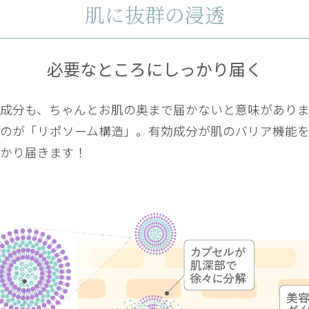
肌に抜群の浸透
必要なところにしっかり届く
成分も、ちゃんとお肌の奥まで届かないと意味があり
クリームを使用していて気に入り、もう何度もリピートしています。通
も使えるので重宝しています。今の時期だと若干これだけで仕上げるに
のが「リポソーム構造」。有効成分が肌のバリア機能
通して使える優秀なアイテムだと思います。香りも良いので癒されるま
かり届きます！
をしてもお値段よりもお安く見られがちなのがやや残念です。
品を探していて、このクリームを見つけました。テクスチャーは伸びが
用するとより保湿効果が高くなるので効果が高いと思います。