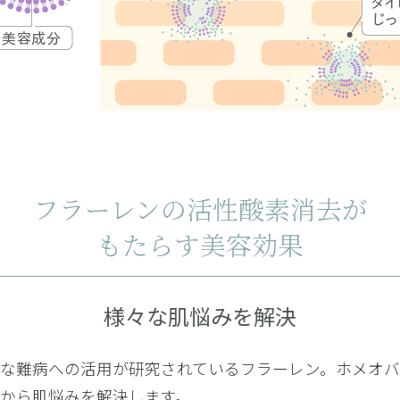
ョン、エッセンス、クリームの三点を使ってます。香りもさっぱりして
きな私としては少し物足りなく思うのですが、使いやすく、こってりし
らないし、肌荒れも解消してるので、私には合ってるようです。暑い時
、これから寒くなるとどうなのか、もうしばらく続けて使うつもりです
フラーレンの活性酸素消去が
もたらす美容効果
リームを探していたら見つけました。既定値以上のフラーレンが含有され
。実際に使ってみて、着け心地もよく、翌朝のしっとり感は、鏡を見た
様々な肌悩みを解決
な難病への活用が研究されているフラーレン。ホメオ
から肌悩みを解決します。