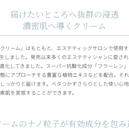
届けたいところへ抜群の浸透
濃密肌へ導くクリーム
しっかり保湿されているからか毛穴も目立ちにくくなりました。
クリーム」はもともと、エステティックサロンで使用す
生しました。発売以来多くのエステティシャンに愛され
進化してきました。スーパー抗酸化成分「フラーレン」
態にアプローチする豊富な植物エキスなどを配合。そ
、ベタベタはせず、つけた後すぐにメイクができます。シリーズで使い
しっかりと届けます。ベタつかずさらりとした使い心地
素肌を実感することができます。
ソームのナノ粒子が有効成分を包み
好きな感じがこのクリームでした。ちょっとお高いんですが、それでも