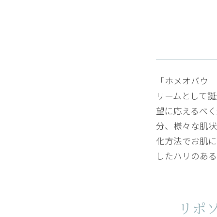
満足度：
クリームのレビュー
肌がつるつるになってきて、
「ホメオバウ 
満足度：
リームとして誕
望に応えるべく
クリームのレビュー
分、様々な肌状
こってりしたつけ心地ですが
化方法でお肌に
ています。
したハリのある
満足度：
クリームのレビュー
リポ
お試しセットを購入して1番