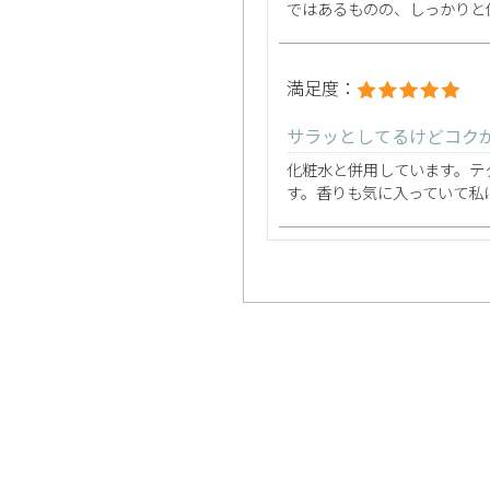
ではあるものの、しっかりと
満足度：
サラッとしてるけどコク
化粧水と併用しています。テ
す。香りも気に入っていて私
満足度：
通年使っています
定期購入しています。
さっぱりとしていて保湿力も
満足度：