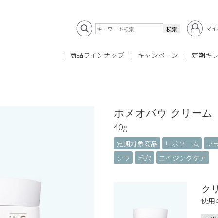
マイ
商品ラインナップ
キャンペーン
定期キ
ホメオバウ クリーム
40g
定期対象商品
リポソーム
フ
シワ
毛穴
エイジングケア
ク
使用