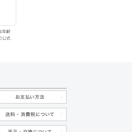
は年齢
の公式