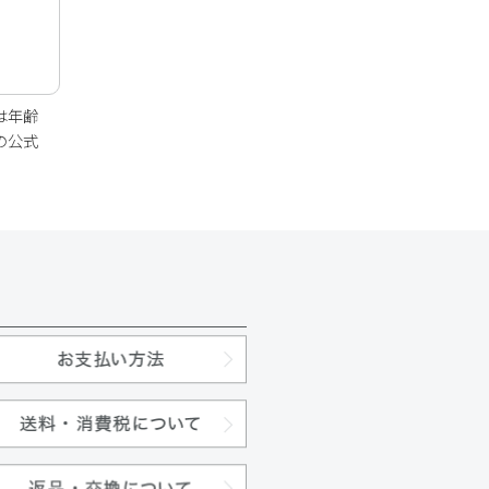
は年齢
の公式